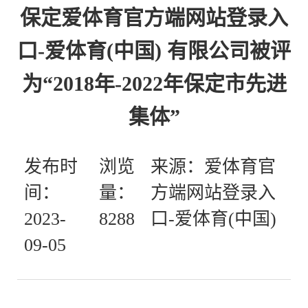
保定爱体育官方端网站登录入
口-爱体育(中国) 有限公司被评
为“2018年-2022年保定市先进
集体”
发布时
浏览
来源：爱体育官
间：
量：
方端网站登录入
2023-
8288
口-爱体育(中国)
09-05