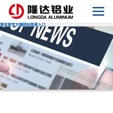
爱体育官方端网站登录入口