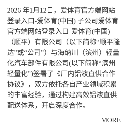
液直供项目
2026 年1月12日，爱体育官方端网站
登录入口-爱体育(中国) 子公司爱体育
官方端网站登录入口-爱体育(中国)
（顺平）有限公司（以下简称“顺平隆
达”或“公司”）与海纳川（滨州）轻量
化汽车部件有限公司(以下简称“滨州
轻量化”)签署了《厂内铝液直供合作
协议》，双方依托各自产业领域积累
的丰富经验，通过构建高效铝液直供
配送体系，开启深度合作。
MORE