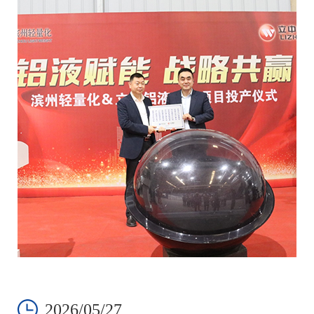
2026/05/27