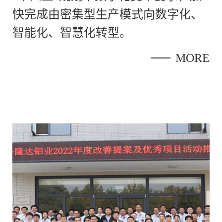
快完成由密集型生产模式向数字化、
智能化、智慧化转型。
MORE