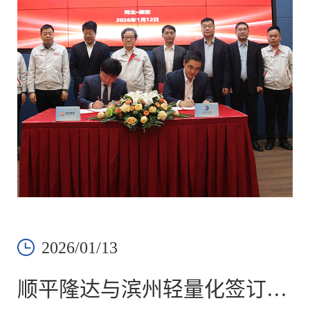
2026/01/13
顺平隆达与滨州轻量化签订铝