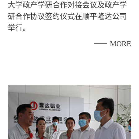
大学政产学研合作对接会议及政产学
研合作协议签约仪式在顺平隆达公司
举行。
MORE