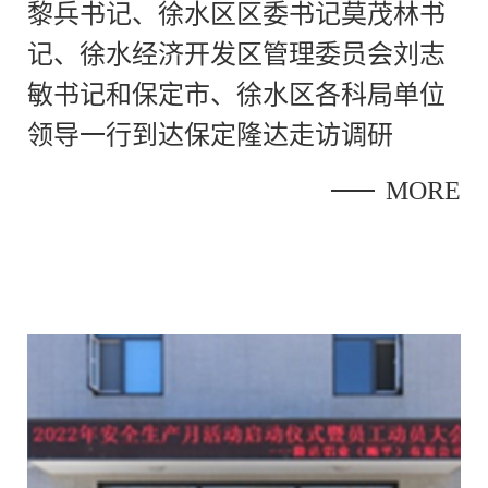
黎兵书记、徐水区区委书记莫茂林书
记、徐水经济开发区管理委员会刘志
敏书记和保定市、徐水区各科局单位
领导一行到达保定隆达走访调研
MORE