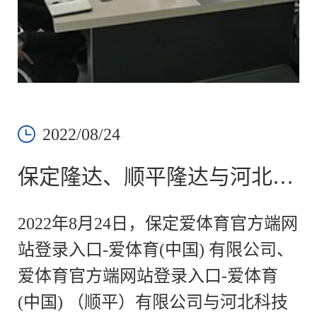
2022/08/24
保定隆达、顺平隆达与河北科
技大学 召开政产学研合作对接
2022年8月24日，保定爱体育官方端网
会并签订合作协议
站登录入口-爱体育(中国) 有限公司、
爱体育官方端网站登录入口-爱体育
(中国) （顺平）有限公司与河北科技