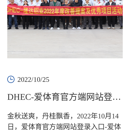
2022/10/25
DHEC-爱体育官方端网站登录
入口-爱体育(中国) 2022年度改
金秋送爽，丹桂飘香，2022年10月14
善提案及优秀项目 活动推进交
日，爱体育官方端网站登录入口-爱体
流会